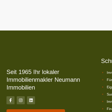
Schn
Seit 1965 Ihr lokaler
Imm
Immobilienmakler Neumann
Für
Immobilien
Eig
Suc
Imm
Fin