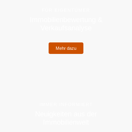
FÜR EIGENTÜMER
Immobilienbewertung &
Verkaufsanalyse
Mehr dazu
IMMER INFORMIERT
Neuigkeiten aus der
Immobilienwelt