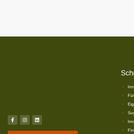
Schn
Imm
Für
Eig
Suc
Imm
Fin