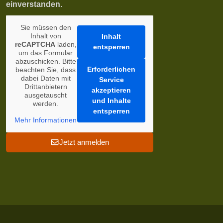
einverstanden.
Sie müssen den
Inhalt von
Inhalt
reCAPTCHA
laden,
entsperren
um das Formular
abzuschicken. Bitte
Erforderlichen
beachten Sie, dass
dabei Daten mit
Service
Drittanbietern
akzeptieren
ausgetauscht
und Inhalte
werden.
entsperren
Mehr Informationen
Jetzt anmelden