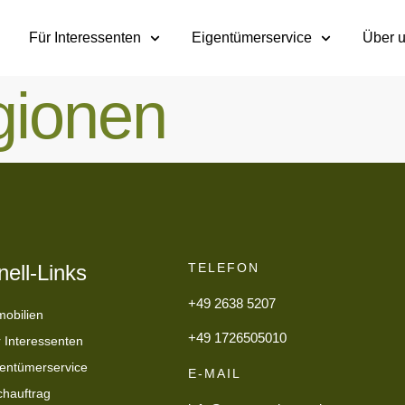
Für Interessenten
Eigentümerservice
Über 
gionen
ell-Links
TELEFON
+49 2638 5207
obilien
+49 1726505010
 Interessenten
entümerservice
E-MAIL
hauftrag